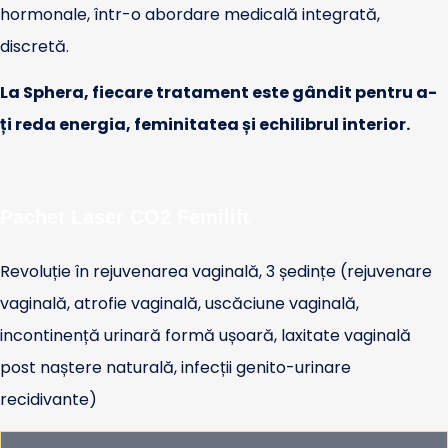
hormonale, într-o abordare medicală integrată,
discretă.
La Sphera, fiecare tratament este gândit pentru a-
ți reda energia, feminitatea și echilibrul interior.
Pachet Laser CO2 Femilift
Revoluție în rejuvenarea vaginală, 3 ședințe (rejuvenare
vaginală, atrofie vaginală, uscăciune vaginală,
incontinență urinară formă ușoară, laxitate vaginală
post naștere naturală, infecții genito-urinare
recidivante)