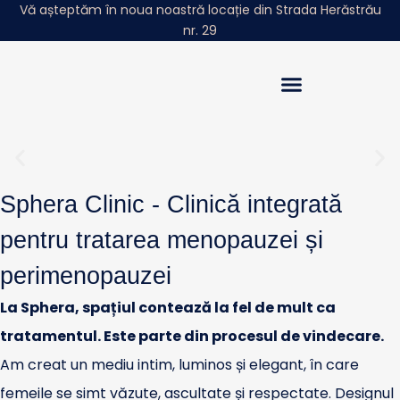
Vă așteptăm în noua noastră locație din Strada Herăstrău
nr. 29
Povestea Noastră
Sphera Insights
Clinică pentru sănătatea femeii
Sphera Clinic - Clinică integrată
mature, cu o abordare
integrată a
perimenopauzei
pentru tratarea menopauzei și
și
menopauzei
perimenopauzei
Te ajutăm să-ți regăsești echilibrul - de la confortul
La Sphera, spațiul contează la fel de mult ca
emoțional, la expertiza medicală, închidem cercul complet
al îngrijirii.
tratamentul. Este parte din procesul de vindecare.
Am creat un mediu intim, luminos și elegant, în care
femeile se simt văzute, ascultate și respectate. Designul
PROGRAMEAZĂ-TE →