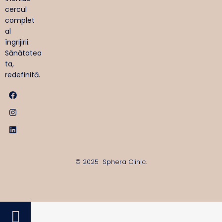
cercul
complet
al
îngrijirii.
Sănătatea
ta,
redefinită.
© 2025 Sphera Clinic.