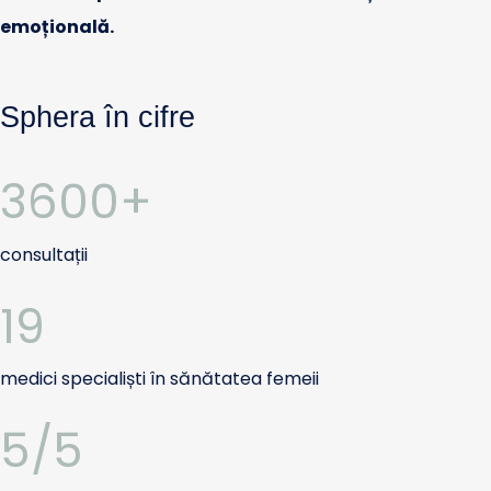
emoțională.
Sphera în cifre
3600+
consultații
19
medici specialiști în sănătatea femeii
5/5