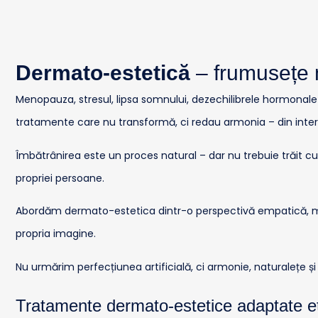
Dermato-estetică
– frumusețe m
Menopauza, stresul, lipsa somnului, dezechilibrele hormonale s
tratamente care nu transformă, ci redau armonia – din interio
Îmbătrânirea este un proces natural – dar nu trebuie trăit cu 
propriei persoane.
Abordăm dermato-estetica dintr-o perspectivă empatică, med
propria imagine.
Nu urmărim perfecțiunea artificială, ci armonie, naturalețe și 
Tratamente dermato-estetice adaptate eta