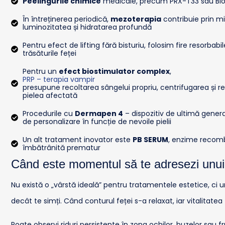
Peelingurile chimice
medicale, precum PRX-T33 sau BioRePe
În întreținerea periodică,
mezoterapia
contribuie prin mic
luminozitatea și hidratarea profundă
Pentru efect de lifting fără bisturiu, folosim fire resorbabil
trăsăturile feței
Pentru un
efect biostimulator complex
,
PRP – terapia vampir
presupune recoltarea sângelui propriu, centrifugarea și re
pielea afectată
Procedurile cu
Dermapen 4
– dispozitiv de ultimă genera
de personalizare în funcție de nevoile pielii
Un alt tratament inovator este
PB SERUM
, enzime recombi
îmbătrânită prematur
Când este momentul să te adresezi unui 
Nu există o „vârstă ideală” pentru tratamentele estetice, ci 
decât te simți. Când conturul feței s-a relaxat, iar vitalitate
Poate observi riduri persistente în zona ochilor, buzelor sau fr