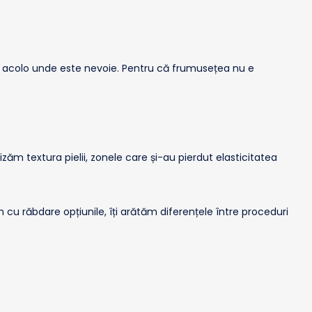
ii, acolo unde este nevoie. Pentru că frumusețea nu e
izăm textura pielii, zonele care și-au pierdut elasticitatea
 cu răbdare opțiunile, îți arătăm diferențele între proceduri