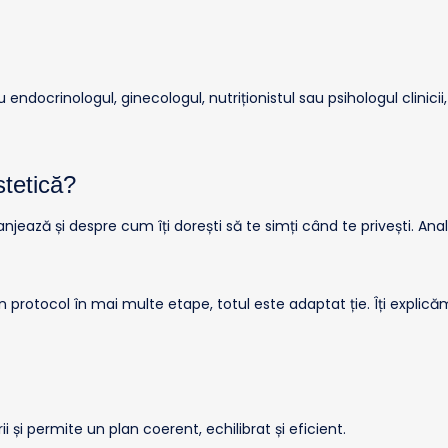
endocrinologul, ginecologul, nutriționistul sau psihologul clinic
stetică?
jează și despre cum îți dorești să te simți când te privești. Anal
protocol în mai multe etape, totul este adaptat ție. Îți explicăm
și permite un plan coerent, echilibrat și eficient.