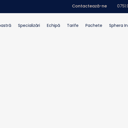
Contactează-ne
0751.
oastră
Specializări
Echipă
Tarife
Pachete
Sphera In