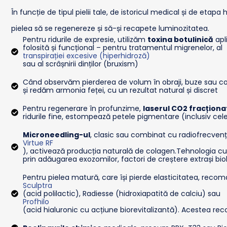
În funcție de tipul pielii tale, de istoricul medical și de
pielea să se regenereze și să-și recapete luminozitatea.
Pentru ridurile de expresie, utilizăm
toxina botulinică
apli
folosită și funcțional – pentru tratamentul migrenelor, al
transpirației excesive (hiperhidroză)
sau al scrâșnirii dinților (bruxism)
Când observăm pierderea de volum în obraji, buze sau 
și redăm armonia feței, cu un rezultat natural și discret
Pentru regenerare în profunzime,
laserul CO2 fracționa
ridurile fine, estompează petele pigmentare (inclusiv cele
Microneedling-ul
, clasic sau combinat cu radiofrecvenț
Virtue RF
), activează producția naturală de colagen.Tehnologia c
prin adăugarea exozomilor, factori de creștere extrași bi
Pentru pielea matură, care își pierde elasticitatea, re
Sculptra
(acid polilactic), Radiesse (hidroxiapatită de calciu) sau
Profhilo
(acid hialuronic cu acțiune biorevitalizantă). Acestea recon