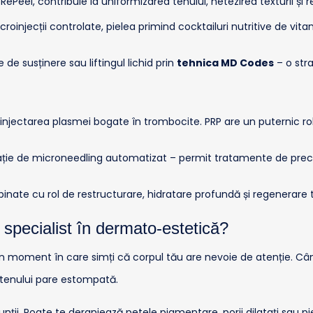
el, contribuie la uniformizarea tenului, netezirea texturii și reî
roinjecții controlate, pielea primind cocktailuri nutritive de vita
e de susținere sau liftingul lichid prin
tehnica MD Codes
– o stra
injectarea plasmei bogate în trombocite. PRP are un puternic rol
ție de microneedling automatizat – permit tratamente de precizie p
nate cu rol de restructurare, hidratare profundă și regenerare 
specialist în dermato-estetică?
un moment în care simți că corpul tău are nevoie de atenție. Când
a tenului pare estompată.
unții. Poate te deranjează petele pigmentare, porii dilatați sau pie