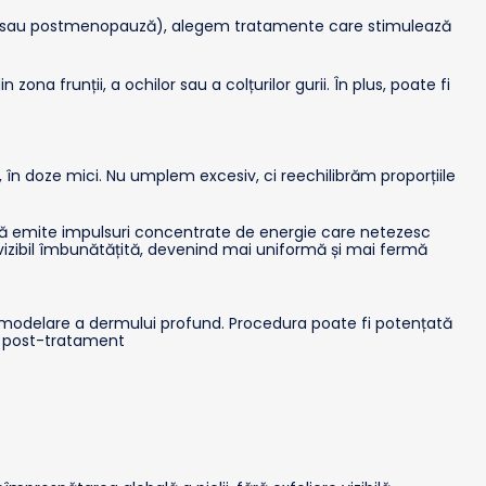
purie sau postmenopauză), alegem tratamente care stimulează
n zona frunții, a ochilor sau a colțurilor gurii. În plus, poate fi
, în doze mici. Nu umplem excesiv, ci reechilibrăm proporțiile
ă emite impulsuri concentrate de energie care netezesc
 vizibil îmbunătățită, devenind mai uniformă și mai fermă
emodelare a dermului profund. Procedura poate fi potențată
ia post-tratament