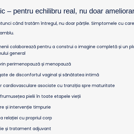
ic – pentru echilibru real, nu doar amelior
unci când tratăm întregul, nu doar părțile. Simptomele cu care v
samblu.
 domenii colaborează pentru a construi o imagine completă și un pl
ului general
a prin perimenopauză și menopauză
gate de disconfortul vaginal și sănătatea intimă
or cardiovasculare asociate cu tranziția spre maturitate
umusețea pielii în toate etapele vieții
e și intervenție timpurie
relației cu propriul corp
ție și tratament adjuvant