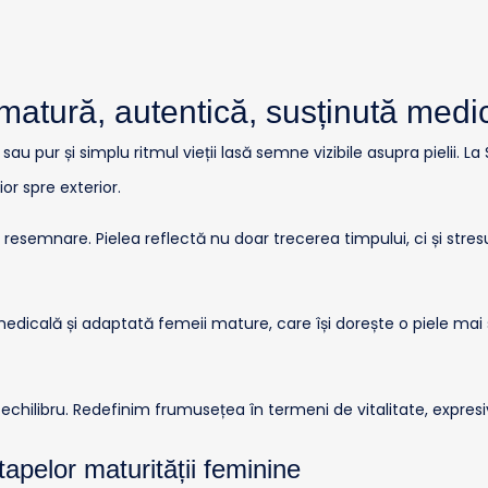
atură, autentică, susținută medi
au pur și simplu ritmul vieții lasă semne vizibile asupra pielii. 
r spre exterior.
resemnare. Pielea reflectă nu doar trecerea timpului, ci și stres
icală și adaptată femeii mature, care își dorește o piele mai 
echilibru. Redefinim frumusețea în termeni de vitalitate, expresiv
pelor maturității feminine