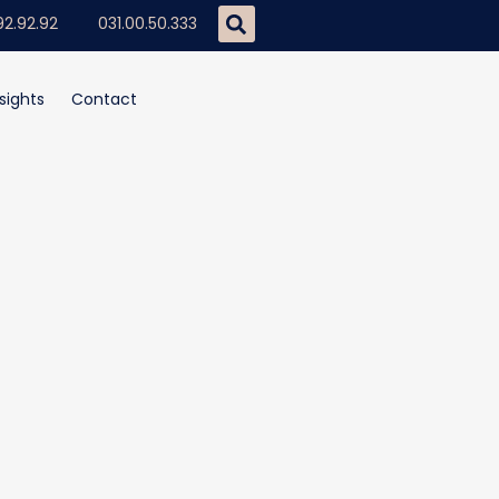
92.92.92
031.00.50.333
sights
Contact