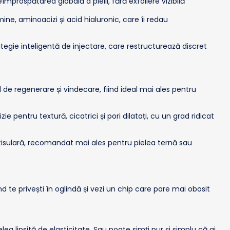
mprospătarea globală a pielii, fără exfoliere vizibilă
mine, aminoacizi și acid hialuronic, care îi redau
tegie inteligentă de injectare, care restructurează discret
 de regenerare și vindecare, fiind ideal mai ales pentru
entru textură, cicatrici și pori dilatați, cu un grad ridicat
tisulară, recomandat mai ales pentru pielea ternă sau
 te privești în oglindă și vezi un chip care pare mai obosit
lea lipsită de elasticitate. Sau poate simți pur și simplu că ai