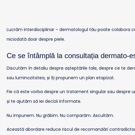
Lucrăm interdisciplinar – dermatologul tău poate colabora cu 
niciodată doar despre piele.
Ce se întâmplă la consultația dermato-e
Discutăm în detaliu despre așteptările tale, despre ce te deran
sau luminozitatea, și îți propunem un plan etapizat.
Fie că este vorba despre un tratament singular sau despre un 
și te ajutăm să iei decizii informate.
Nu impunem. Nu grăbim. Nu comparăm. Ascultăm.
Această abordare reduce riscul de recomandări contradictorii 