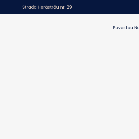
Strada Herăstrău nr. 29
Povestea N