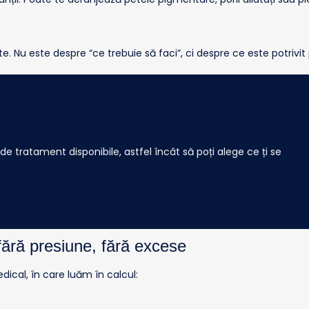
Nu este despre “ce trebuie să faci”, ci despre ce este potrivit p
 de tratament disponibile, astfel încât să poți alege ce ți se
fără presiune, fără excese
ical, în care luăm în calcul: