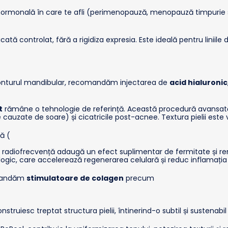
 etapa hormonală în care te afli (perimenopauză, menopauză tim
cată controlat, fără a rigidiza expresia. Este ideală pentru liniile di
conturul mandibular, recomandăm injectarea de
acid hialuronic
t
rămâne o tehnologie de referință. Această procedură avansat
 cauzate de soare) și cicatricile post-acnee. Textura pielii este
ă (
u radiofrecvență adaugă un efect suplimentar de fermitate și r
ologic, care accelerează regenerarea celulară și reduc inflamaț
comandăm
stimulatoare de colagen
precum
struiesc treptat structura pielii, întinerind-o subtil și sustenabil