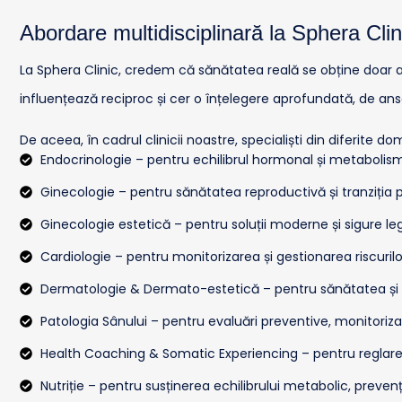
Abordare multidisciplinară la Sphera Clin
La Sphera Clinic, credem că sănătatea reală se obține doar at
influențează reciproc și cer o înțelegere aprofundată, de an
De aceea, în cadrul clinicii noastre, specialiști din diferite
Endocrinologie – pentru echilibrul hormonal și metabolism
Ginecologie – pentru sănătatea reproductivă și tranziți
Ginecologie estetică – pentru soluții moderne și sigure le
Cardiologie – pentru monitorizarea și gestionarea riscuril
Dermatologie & Dermato-estetică – pentru sănătatea și fr
Patologia Sânului – pentru evaluări preventive, monitorizar
Health Coaching & Somatic Experiencing – pentru reglarea 
Nutriție – pentru susținerea echilibrului metabolic, preven