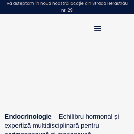
Vă așteptăm în noua noastră locație din Strada Herăstrău
nr. 29
Povestea Noastră
Sphera Insights
Endocrinologie
– Echilibru hormonal și
expertiză multidisciplinară pentru