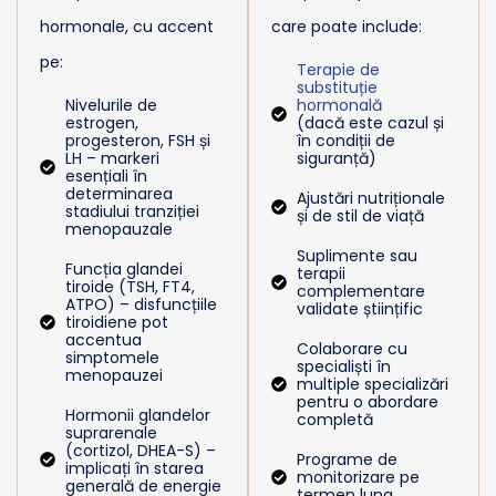
hormonale, cu accent
care poate include:
pe:
Terapie de
substituție
Nivelurile de
hormonală
estrogen,
(dacă este cazul și
progesteron, FSH și
în condiții de
LH – markeri
siguranță)
esențiali în
determinarea
Ajustări nutriționale
stadiului tranziției
și de stil de viață
menopauzale
Suplimente sau
Funcția glandei
terapii
tiroide (TSH, FT4,
complementare
ATPO) – disfuncțiile
validate științific
tiroidiene pot
accentua
Colaborare cu
simptomele
specialiști în
menopauzei
multiple specializări
pentru o abordare
Hormonii glandelor
completă
suprarenale
(cortizol, DHEA-S) –
Programe de
implicați în starea
monitorizare pe
generală de energie
termen lung