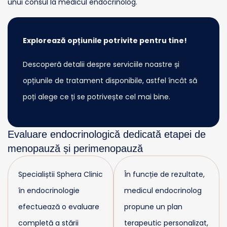
unui consul la medicul endocrinolog.
Explorează opțiunile potrivite pentru tine!
Descoperă detalii despre serviciile noastre și
opțiunile de tratament disponibile, astfel încât să
poți alege ce ți se potrivește cel mai bine.
Evaluare endocrinologică dedicată etapei de
menopauză și perimenopauză
Specialiștii Sphera Clinic
În funcție de rezultate,
în endocrinologie
medicul endocrinolog
efectuează o evaluare
propune un plan
completă a stării
terapeutic personalizat,