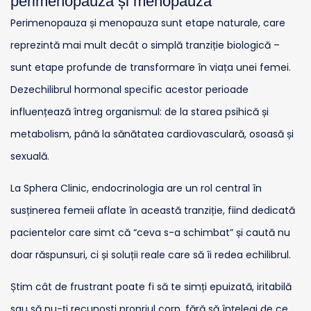
perimenopauză și menopauză
Perimenopauza și menopauza sunt etape naturale, care
reprezintă mai mult decât o simplă tranziție biologică –
sunt etape profunde de transformare în viața unei femei.
Dezechilibrul hormonal specific acestor perioade
influențează întreg organismul: de la starea psihică și
metabolism, până la sănătatea cardiovasculară, osoasă și
sexuală.
La Sphera Clinic, endocrinologia are un rol central în
susținerea femeii aflate în această tranziție, fiind dedicată
pacientelor care simt că “ceva s-a schimbat” și caută nu
doar răspunsuri, ci și soluții reale care să îi redea echilibrul.
Știm cât de frustrant poate fi să te simți epuizată, iritabilă
sau să nu-ți recunoști propriul corp, fără să înțelegi de ce.