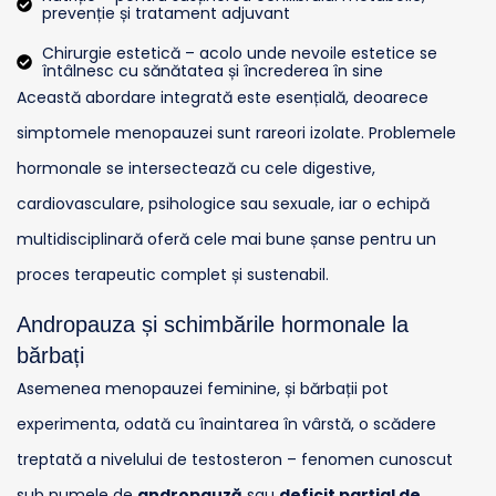
prevenție și tratament adjuvant
Chirurgie estetică – acolo unde nevoile estetice se
întâlnesc cu sănătatea și încrederea în sine
Această abordare integrată este esențială, deoarece
simptomele menopauzei sunt rareori izolate. Problemele
hormonale se intersectează cu cele digestive,
cardiovasculare, psihologice sau sexuale, iar o echipă
multidisciplinară oferă cele mai bune șanse pentru un
proces terapeutic complet și sustenabil.
Andropauza și schimbările hormonale la
bărbați
Asemenea menopauzei feminine, și bărbații pot
experimenta, odată cu înaintarea în vârstă, o scădere
treptată a nivelului de testosteron – fenomen cunoscut
sub numele de
andropauză
sau
deficit parțial de