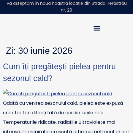
Vă așteptăm în noua noastră locație din Strada Herăstrău
nr. 29
Povestea Noastră
Sphera Insights
Zi:
30 iunie 2026
Cum îți pregătești pielea pentru
sezonul cald?
Odată cu venirea sezonului cald, pielea este expusă
unor factori diferiți față de cei din lunile reci.
Temperaturile ridicate, radiațiile ultraviolete mai
intense, transpirația crescută și timpul petrecut în aer