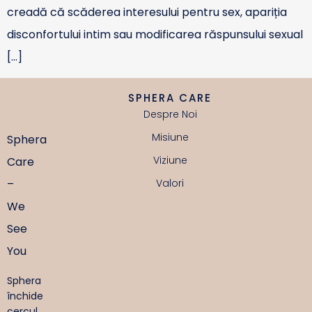
creadă că scăderea interesului pentru sex, apariția
disconfortului intim sau modificarea răspunsului sexual
[…]
SPHERA CARE
Despre Noi
Misiune
Sphera
Viziune
Care
–
Valori
We
See
You
Sphera
închide
cercul