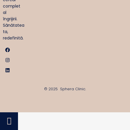
complet
al
îngrijirii.
Sănătatea
ta,
redefinită.
© 2025 Sphera Clinic.