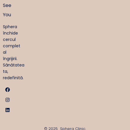
See
You
Sphera
închide
cercul
complet
al
îngrijirii.
Sănătatea
ta,
redefinită.
© 2025 Sphera Clinic.