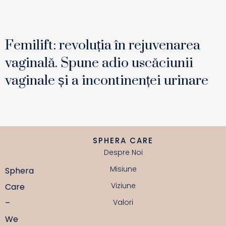
Femilift: revoluția în rejuvenarea
vaginală. Spune adio uscăciunii
vaginale și a incontinenței urinare
SPHERA CARE
Despre Noi
Misiune
Sphera
Viziune
Care
–
Valori
We