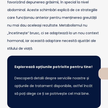
favorizând depunerea grăsimii, în special la nivel
abdominal. Aceste schimbări explică de ce strategiile
care funcționau anterior pentru menținerea greutății
nu mai dau aceleași rezultate. Metabolismul nu
„încetinește” brusc, ci se adaptează la un nou context
hormonal, iar această adaptare necesită ajustări ale
stilului de viață.
Explorează opțiunile potrivite pentru tine!
Descoperă detalii despre serviciile noastre și
opțiunile de tratament disponibile, astfel încât
să poți alege ce ți se potrivește cel mai bine.