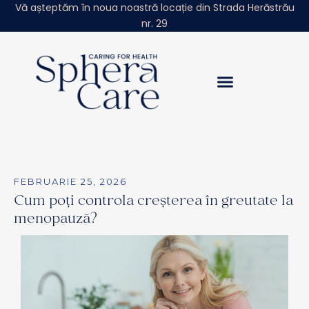
Vă așteptăm în noua noastră locație din Strada Herăstrău
nr. 29
FEBRUARIE 25, 2026
Cum poți controla creșterea în greutate la
menopauză?