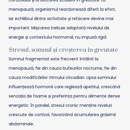
cortizolului și la blocarea scăderii în greutate. La
menopauză, organismul reacționează diferit la efort,
iar echilibrul dintre activitate și refacere devine mai
important. Mișcarea trebuie adaptată nivelului de
energie și contextului hormonal, nu impusă rigid.
Stresul, somnul și creșterea în greutate
Somnul fragmentat este frecvent întâlnit la
menopauză, fie din cauza bufeurilor nocturne, fie din
cauza modificărilor ritmului circadian. Lipsa somnului
influențează hormonii care reglează apetitul, crescând
senzația de foame și preferința pentru alimente dense
energetic. În paralel, stresul cronic menține niveluri
crescute de cortizol, favorizând acumularea grăsimii
abdominale.