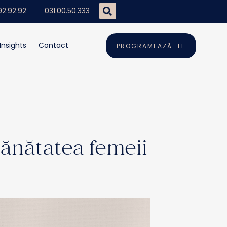
92.92.92
031.00.50.333
Insights
Contact
PROGRAMEAZĂ-TE
sănătatea femeii