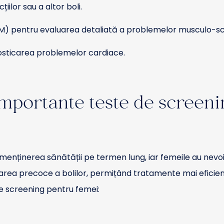
ilor sau a altor boli.
M) pentru evaluarea detaliată a problemelor musculo-sc
sticarea problemelor cardiace.
mportante teste de screeni
enținerea sănătății pe termen lung, iar femeile au nevoie
tarea precoce a bolilor, permițând tratamente mai eficiente
e screening pentru femei: