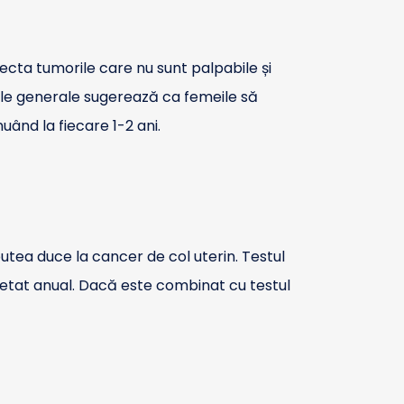
cta tumorile care nu sunt palpabile și
ile generale sugerează ca femeile să
nuând la fiecare 1-2 ani.
putea duce la cancer de col uterin. Testul
petat anual. Dacă este combinat cu testul