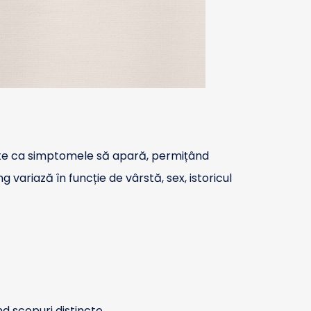
ainte ca simptomele să apară, permițând
 variază în funcție de vârstă, sex, istoricul
nd scopuri distincte.