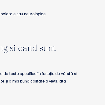
heletale sau neurologice.
ng si cand sunt
 de teste specifice în funcție de vârstă și
 și o mai bună calitate a vieții. Iată