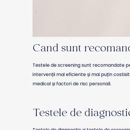
Cand sunt recomand
Testele de screening sunt recomandate pent
intervenții mai eficiente și mai puțin costi
medical și factori de risc personali.
Testele de diagnosti
Testele de diagnostic și testele de screenin