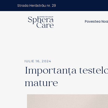
Strada Herăstrău nr. 29
Povestea Noa
IULIE 16, 2024
Importanța testel
mature