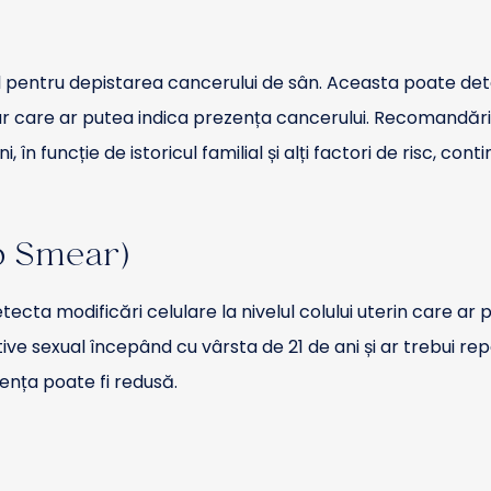
 pentru depistarea cancerului de sân. Aceasta poate dete
mar care ar putea indica prezența cancerului. Recomandăr
n funcție de istoricul familial și alți factori de risc, conti
p Smear)
tecta modificări celulare la nivelul colului uterin care ar 
e sexual începând cu vârsta de 21 de ani și ar trebui re
ența poate fi redusă.