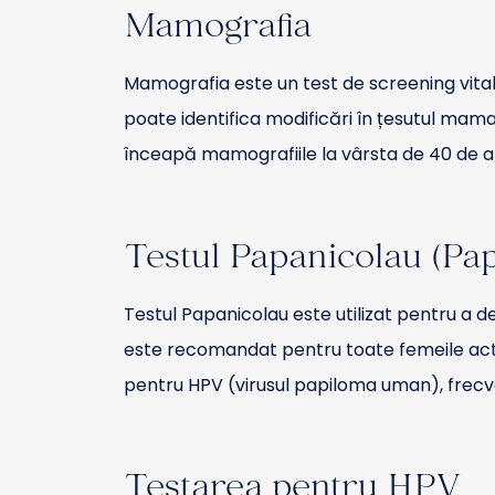
Mamografia
Mamografia este un test de screening vital
poate identifica modificări în țesutul ma
înceapă mamografiile la vârsta de 40 de ani, î
Testul Papanicolau (Pa
Testul Papanicolau este utilizat pentru a de
este recomandat pentru toate femeile activ
pentru HPV (virusul papiloma uman), frecv
Testarea pentru HPV