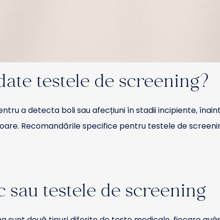
ate testele de screening?
ru a detecta boli sau afecțiuni în stadii incipiente, în
sitoare. Recomandările specifice pentru testele de screening
c sau testele de screening
g sunt două tipuri diferite de teste medicale, fiecare avâ