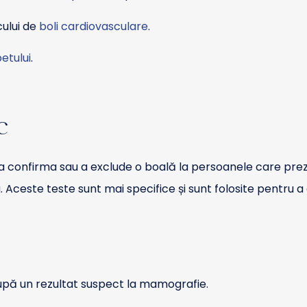
cului de
boli cardiovasculare
.
etului
.
c
u a confirma sau a exclude o boală la persoanele care pre
 Aceste teste sunt mai specifice și sunt folosite pentru a
upă un rezultat suspect la mamografie.