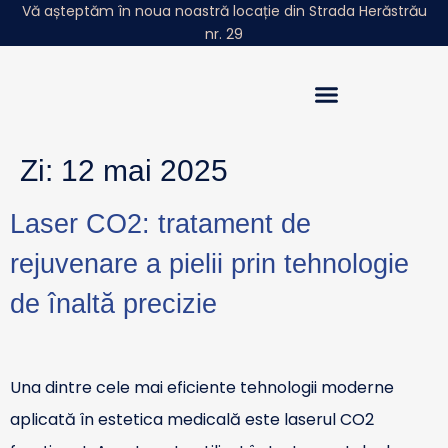
Vă așteptăm în noua noastră locație din Strada Herăstrău
nr. 29
Povestea Noastră
Sphera Insights
Zi:
12 mai 2025
Laser CO2: tratament de
rejuvenare a pielii prin tehnologie
de înaltă precizie
Una dintre cele mai eficiente tehnologii moderne
aplicată în estetica medicală este laserul CO2