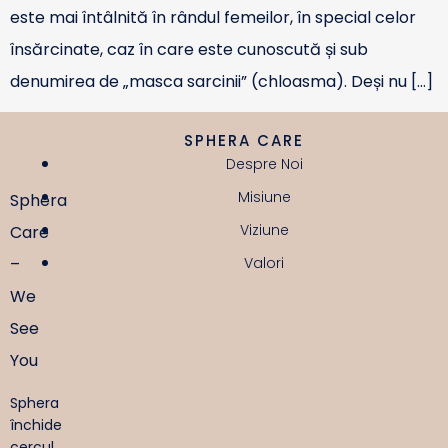
este mai întâlnită în rândul femeilor, în special celor
însărcinate, caz în care este cunoscută și sub
denumirea de „masca sarcinii” (chloasma). Deși nu […]
SPHERA CARE
Despre Noi
Misiune
Sphera
Viziune
Care
–
Valori
We
See
You
Sphera
închide
cercul