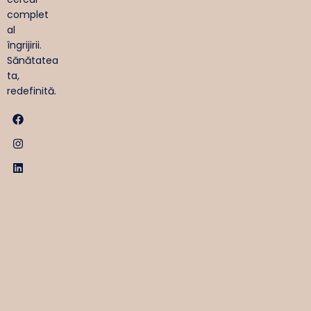
complet
al
îngrijirii.
Sănătatea
ta,
redefinită.