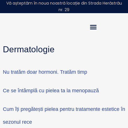
Vă așteptăm în noua noastră locație din Strada Herăstrău
nr. 29
Povestea Noastră
Sphera Insights
Dermatologie
Nu tratăm doar hormoni. Tratăm timp
Ce se întâmplă cu pielea ta la menopauză
Cum îți pregătești pielea pentru tratamente estetice în
sezonul rece