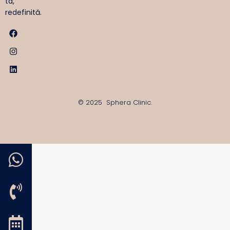
ta,
redefinită.
© 2025 Sphera Clinic.