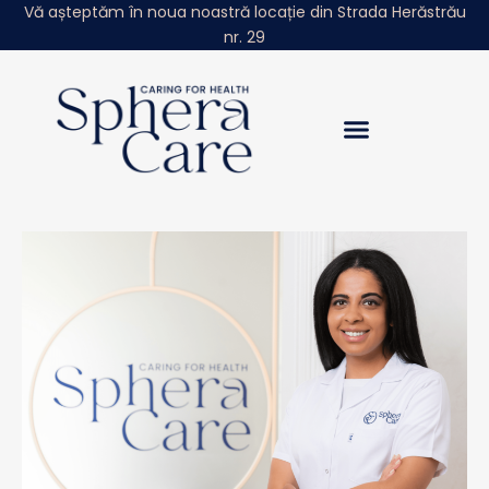
Vă așteptăm în noua noastră locație din Strada Herăstrău
nr. 29