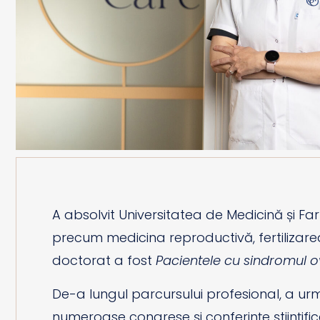
A absolvit Universitatea de Medicină și Fa
precum medicina reproductivă, fertilizarea 
doctorat a fost
Pacientele cu sindromul ov
De-a lungul parcursului profesional, a urma
numeroase congrese și conferințe științific