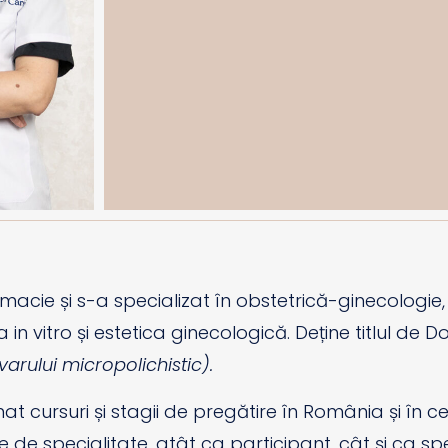
rmacie și s-a specializat în obstetrică-ginecologie
in vitro și estetica ginecologică. Deține titlul de 
arului micropolichistic).
t cursuri și stagii de pregătire în România și în ce
e de specialitate, atât ca participant, cât și ca sp