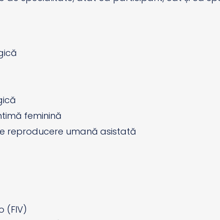
gică
gică
ntimă feminină
i de reproducere umană asistată
o (FIV)