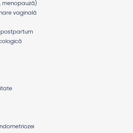
, menopauză)
venare vaginală
e postpartum
ecologică
itate
ndometriozei